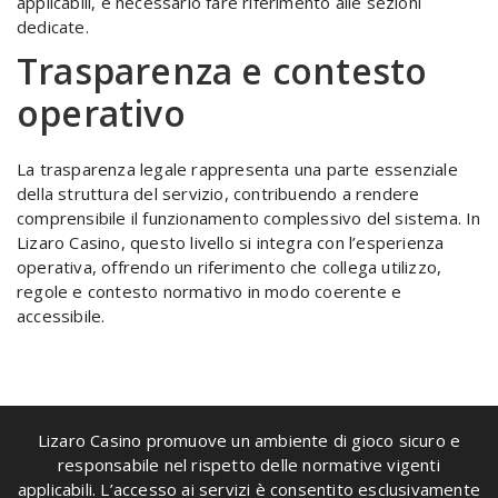
applicabili, è necessario fare riferimento alle sezioni
dedicate.
Trasparenza e contesto
operativo
La trasparenza legale rappresenta una parte essenziale
della struttura del servizio, contribuendo a rendere
comprensibile il funzionamento complessivo del sistema. In
Lizaro Casino, questo livello si integra con l’esperienza
operativa, offrendo un riferimento che collega utilizzo,
regole e contesto normativo in modo coerente e
accessibile.
Lizaro Casino promuove un ambiente di gioco sicuro e
responsabile nel rispetto delle normative vigenti
applicabili. L’accesso ai servizi è consentito esclusivamente