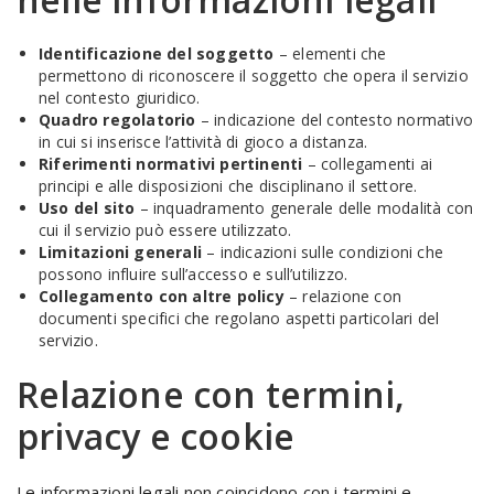
Identificazione del soggetto
– elementi che
permettono di riconoscere il soggetto che opera il servizio
nel contesto giuridico.
Quadro regolatorio
– indicazione del contesto normativo
in cui si inserisce l’attività di gioco a distanza.
Riferimenti normativi pertinenti
– collegamenti ai
principi e alle disposizioni che disciplinano il settore.
Uso del sito
– inquadramento generale delle modalità con
cui il servizio può essere utilizzato.
Limitazioni generali
– indicazioni sulle condizioni che
possono influire sull’accesso e sull’utilizzo.
Collegamento con altre policy
– relazione con
documenti specifici che regolano aspetti particolari del
servizio.
Relazione con termini,
privacy e cookie
Le informazioni legali non coincidono con i termini e