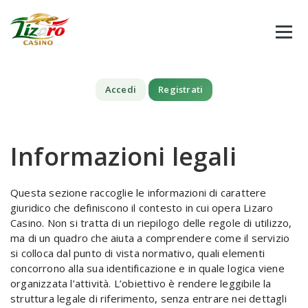
Salta
al
contenuto
Accedi
Registrati
Informazioni legali
Questa sezione raccoglie le informazioni di carattere
giuridico che definiscono il contesto in cui opera Lizaro
Casino. Non si tratta di un riepilogo delle regole di utilizzo,
ma di un quadro che aiuta a comprendere come il servizio
si colloca dal punto di vista normativo, quali elementi
concorrono alla sua identificazione e in quale logica viene
organizzata l’attività. L’obiettivo è rendere leggibile la
struttura legale di riferimento, senza entrare nei dettagli